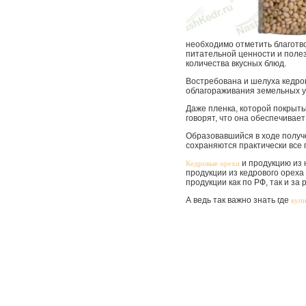
необходимо отметить благотв
питательной ценности и полез
количества вкусных блюд.
Востребована и шелуха кедров
облагораживания земельных у
Даже пленка, которой покрыт
говорят, что она обеспечивае
Образовавшийся в ходе получе
сохраняются практически все п
и продукцию из 
Кедровые орехи
продукции из кедрового ореха
продукции как по РФ, так и за 
А ведь так важно знать где
купи