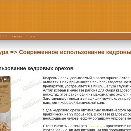
BNC
Каналы
Почта
ура => Современное использование кедровы
льзование кедровых орехов
Кедровый орех, добываемый в лесах горного Алтая
областях. Орех применяется при производстве кос
препаратов, употребляется в пищу, шелуха служит
Алтай избран в качестве района для сбора кедровог
поскольку этот район один из максимально экологич
Заготавливают орехи и в наши дни вручную, эта ра
навыков и хорошей физической силы.
Ядра кедрового ореха оптимально человеческого ор
практически на 99 процентов. В составе кедровых 
необходимые человеческому организму микроэлеме
Стоит сказать и о том, что
практически н
орехи кедра
употреблению, ни для питания, ни для профилактик