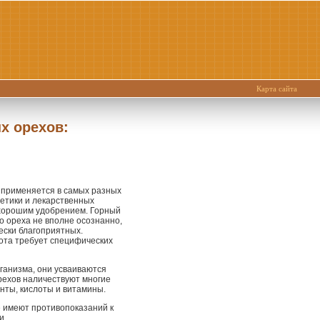
Карта сайта
х орехов:
, применяется в самых разных
метики и лекарственных
 хорошим удобрением. Горный
о ореха не вполне осознанно,
ески благоприятных.
бота требует специфических
ганизма, они усваиваются
орехов наличествуют многие
нты, кислоты и витамины.
е имеют противопоказаний к
и.