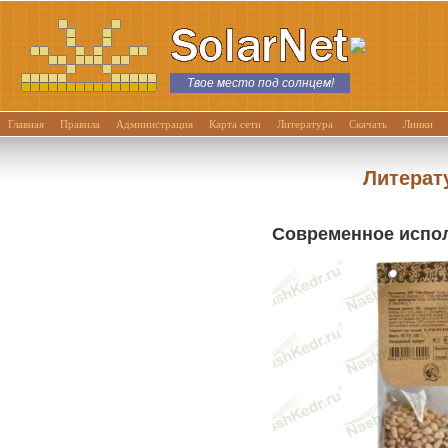
Твое место под солнцем!
Главная
Правила
Администрация
Карта сети
Литература
Скачать
Линки
Литерат
Современное испо