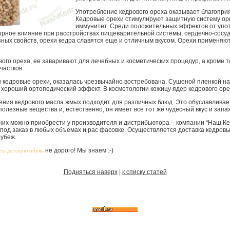
Употребление кедрового ореха оказывает благоприя
Кедровые орехи стимулируют защитную систему ор
иммунитет. Среди положительных эффектов от упо
орное влияние при расстройствах пищеварительной системы, сердечно-сосу
ных свойств, орехи кедра славятся еще и отличным вкусом. Орехи применяю
ого ореха, ее заваривают для лечебных и косметических процедур, а кроме т
частков.
ы кедровые орехи, оказалась чрезвычайно востребована. Сушеной пленкой н
т хороший ортопедический эффект. В косметологии кожицу ядер кедрового оре
ния кедрового масла жмых подходит для различных блюд. Это обуславливает
олезные вещества и, естественно, он имеет все тот же чудесный вкус и запах
них можно приобрести у производителя и дистрибьютора – компании “Наш К
 под заказ в любых объемах и рас фасовке. Осуществляется доставка кедров
рубеж.
не дорого! Мы знаем :-)
ть детскую обувь
Подняться наверх
|
к списку статей