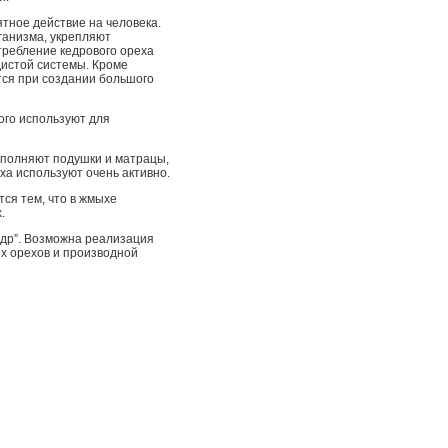
тное действие на человека.
ганизма, укрепляют
требление кедрового ореха
дистой системы. Кроме
тся при создании большого
ого используют для
аполняют подушки и матрацы,
ха используют очень активно.
ся тем, что в жмыхе
.
едр”. Возможна реализация
ых орехов и производной