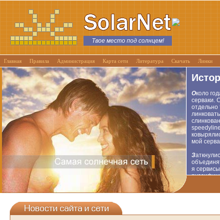
Твое место под солнцем!
Главная
Правила
Администрация
Карта сети
Литература
Скачать
Линки